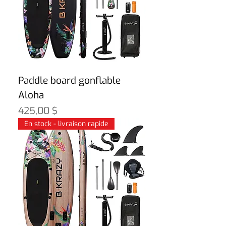
Paddle board gonflable
Aloha
Prix
425,00 $
En stock - livraison rapide