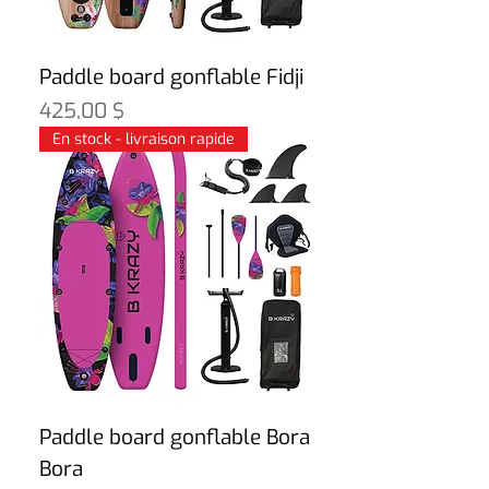
Paddle board gonflable Fidji
Prix
425,00 $
En stock - livraison rapide
Paddle board gonflable Bora
Bora