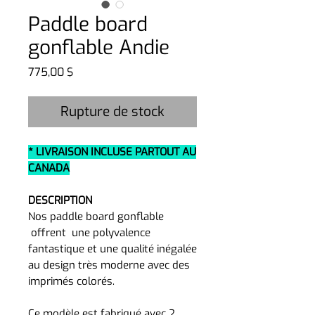
Paddle board
gonflable Andie
Prix
775,00 $
Rupture de stock
* LIVRAISON INCLUSE PARTOUT AU
CANADA
DESCRIPTION
Nos paddle board gonflable
offrent une polyvalence
fantastique et une qualité inégalée
au design très moderne avec des
imprimés colorés.
Ce modèle est fabriqué avec 2