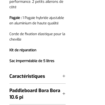
performance. 2 petits ailerons de
côté
Pagaie :
1 Pagaie hybride ajustable
en aluminium de haute qualité
Corde de fixation élastique pour la
cheville
Kit de réparation
Sac imperméable de 5 litres
Caractéristiques
Ce modèle haut de gamme ( MSL
Paddleboard Bora Bora
Fusion - X-Woven Dropstich ) est
fait en
10.6 pi
double impression,
ce qui
améliore grandement la qualité