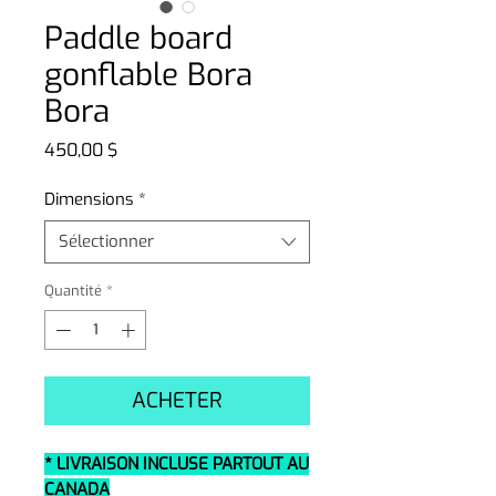
Paddle board
gonflable Bora
Bora
Prix
450,00 $
Dimensions
*
Sélectionner
Quantité
*
ACHETER
* LIVRAISON INCLUSE PARTOUT AU
CANADA